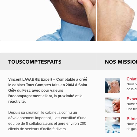
Créat
Vincent LAVABRE Expert – Comptable a créé
Nous v
le cabinet Tous Comptes faits en 2004 à Saint
de la c
Gély du Fesc avec pour valeurs
l’accompagnement client, la proximité et la
Exper
réactivité.
Notre 
une te
Depuis sa création, le cabinet a connu un
développement important, il est constitué d’une
Pilot
équipe de 8 collaborateurs et gère environ 200
Nous p
clients de secteurs d’activité divers.
de gest