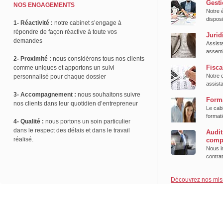
Gesti
NOS ENGAGEMENTS
Notre é
disposi
1- Réactivité :
notre cabinet s’engage à
répondre de façon réactive à toute vos
Jurid
demandes
Assist
assemb
2- Proximité :
nous considérons tous nos clients
Fisca
comme uniques et apportons un suivi
Notre 
personnalisé pour chaque dossier
assista
3- Accompagnement :
nous souhaitons suivre
Form
nos clients dans leur quotidien d’entrepreneur
Le cab
formati
4- Qualité :
nous portons un soin particulier
dans le respect des délais et dans le travail
Audit
réalisé.
comp
Nous in
contra
Découvrez nos mis